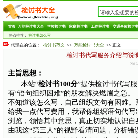
首页
万能检讨书大全
学校检讨书
家庭检讨书
工作检讨书
交通事故检讨
热点推荐：
检讨书怎么写
您现在的位置：
检讨书范文
>>
万能检讨书大全
>> 正文
检讨书代写服务介绍与说
201
主旨思想：
本站“
检讨书100分
”提供检讨书代写
有“语句组织困难”的朋友解决燃眉之急。
不知道该怎么写，自己组织文句有困难。
给我一点代写费用，我帮你组织语句代写
浏览，领悟其中意思，真正切实地认识自
由我这“第三人”的视野看清问题，分析错