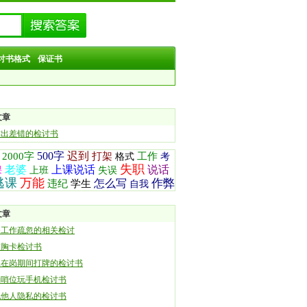
讨书格式
保证书
文章
作出差错的检讨书
500字
迟到
2000字
打架
工作
格式
考
失职
老婆
上课说话
说话
课
上班
失误
逃课
万能
作弊
怎么写
违纪
学生
自我
文章
务工作疏忽的相关检讨
带胸卡检讨书
工在岗期间打牌的检讨书
勤哨位玩手机检讨书
犯他人隐私的检讨书