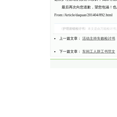
最后再次向您道歉，望您包涵！也
From:/Article/daquan/201404/892.html
《
护理差错检讨书
》本文是由
万能检讨书
上一篇文章：
活动主持失败检讨书
下一篇文章：
车间工人辞工书范文