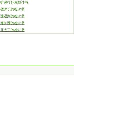
学旷课打扑克检讨书
尊敬师长的检讨书
读课迟到的检讨书
自修旷课的检讨书
笑开大了的检讨书