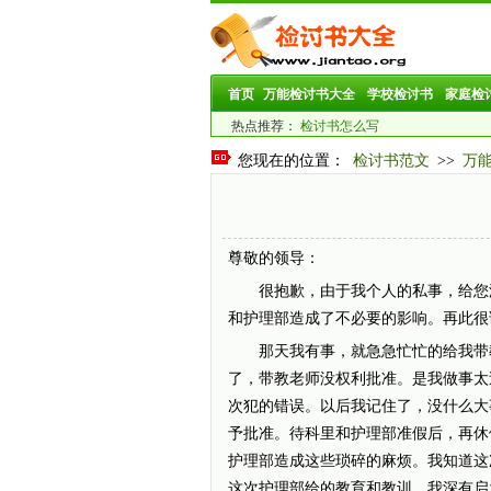
首页
万能检讨书大全
学校检讨书
家庭检
热点推荐：
检讨书怎么写
您现在的位置：
检讨书范文
>>
万
尊敬的领导：
很抱歉，由于我个人的私事，给您添
和护理部造成了不必要的影响。再此很
那天我有事，就急急忙忙的给我带教
了，带教老师没权利批准。是我做事太
次犯的错误。以后我记住了，没什么大
予批准。待科里和护理部准假后，再休
护理部造成这些琐碎的麻烦。我知道这
这次护理部给的教育和教训，我深有启