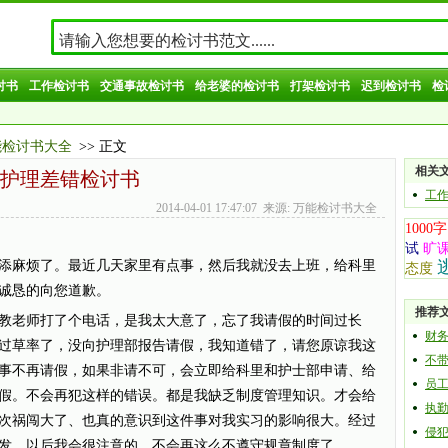
讨书
工作检讨书
交通事故检讨书
给老婆的检讨书
打架检讨书
迟到检讨书
检
能检讨书大全
>> 正文
相关
护理差错检讨书
工
2014-04-01 17:47:07 来源: 万能检讨书大全
1000字
试
旷
麻烦了。最近几天家里有点事，然后我就没去上班，给科里
态度
诚恳的向您道歉。
推荐
老师打了个电话，是我太大意了，忘了我请假的时间过长
财
过草率了，没向护理部报告请假，我知道错了，请您原谅我这
不
事不再请假，如果非请不可，会立即给科里和护士部申请、给
员
假。不会再犯这样的错误。都是我缺乏制度管理知识。才会给
执
次祸闯大了、也真的意识到这件事对我实习的影响很大。经过
侵
发。以后我会很注意的。不会再这么不遵守规章制度了。