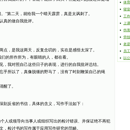
体
寝
错。”第二天，就给我一个晴天霹雳，真是太讽刺了。
工
认真的做自我批评。
上
伤
劳
。
老
两点，是我这两天，反复念叨的，实在是感悟太深了。
员
我们的所作所为，有眼睛的人，都在看。
以
见，我对照自己这些日子的表现，进行的自我批评总结。
忘乎所以了，真像脱缰的野马了，没有了时刻鞭策自己的绳
清醒了。
深刻反省的书信，具体的含义，写作手法如下：
人或领导向当事人或组织写出的检讨错误、并保证绝不再犯
文，检讨书的写作属于应用写作研究的范畴。