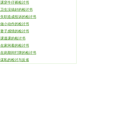
育课穿牛仔裤检讨书
室卫生没搞好的检讨书
作失职造成投诉的检讨书
课做小动作的检讨书
害妻子感情的检讨书
技课逃课的检讨书
是在家闲着的检讨书
工在岗期间打牌的检讨书
公谋私的检讨与反省