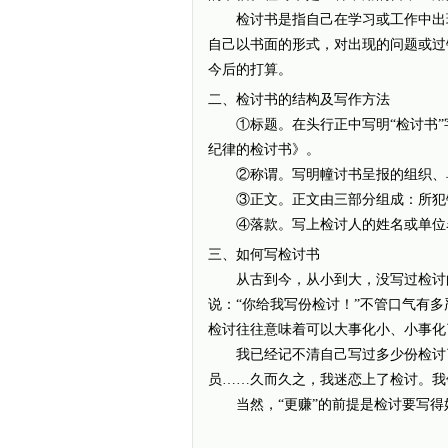
检讨书是指自己在学习或工作中出现
自己以书面的形式，对出现的问题或过
今后的打算。
二、检讨书的结构及写作方法
①标题。在头行正中写明“检讨书”
纪律的检讨书》。
②称谓。写明幢讨书呈报的组织、单位
③正文。正文由三部分组成：所犯
④落款。写上检讨人的姓名或单位
三、如何写检讨书
从古到今，从小到大，没写过检讨的
说：“你给我写份检讨！”不管口气有
检讨往往意味着可以大事化小、小事
我已经记不清自己写过多少份检讨了
员……久而久之，我迷恋上了检讨。
当然，“更赚”的前提是检讨要写得