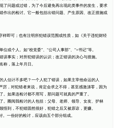
了问题或过错，为了今后避免再出现此类事件的发生，要求
错作出的检讨。它一般包括出错问题、产生原因、改正措施或
字样即可；也有注明所犯错误范围或性质，如《关于违犯财经
或个人。如“校党委”、“公司人事部”、“×书记”等。
错误事实；对所犯错误的认识；改正错误的决心与措施。
名称，落上年月日。
人估计不多吧？一个人犯了错误，如果主宰他命运的人
多严厉，对犯错者来说，肯定会求之不得，甚至感激涕零，因为
化了。如果连检讨都不用写，那问题可就真的严重了。
。圈阅我检讨的人包括：父母、老师、领导、女友、护林
我领悟到，不犯错固然很好，犯错之后又被原谅，更赚。
好。一份好的检讨，应该由五个部分组成。