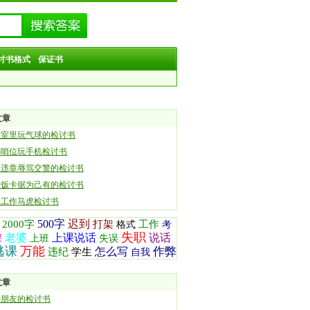
讨书格式
保证书
文章
教室里玩气球的检讨书
勤哨位玩手机检讨书
通违章辱骂交警的检讨书
到饭卡据为己有的检讨书
生工作马虎检讨书
500字
迟到
2000字
打架
工作
格式
考
失职
老婆
上课说话
说话
课
上班
失误
逃课
万能
作弊
怎么写
违纪
学生
自我
文章
给朋友的检讨书