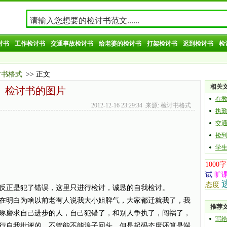
讨书
工作检讨书
交通事故检讨书
给老婆的检讨书
打架检讨书
迟到检讨书
检
讨书格式
>> 正文
相关
检讨书的图片
在
2012-12-16 23:29:34 来源: 检讨书格式
执
交
捡
学
1000字
试
旷
态度
反正是犯了错误，这里只进行检讨，诚恳的自我检讨。
在明白为啥以前老有人说我大小姐脾气，大家都迁就我了，我
推荐
琢磨求自己进步的人，自己犯错了，和别人争执了，闯祸了，
写
行自我批评的，不管能不能浪子回头，但是起码态度还算是端