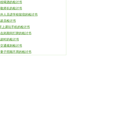
学校喝酒的检讨书
尊敬师长的检讨书
校外人员进学校留宿的检讨书
车超员检讨书
0字上课玩手机的检讨书
工在岗期间打牌的检讨书
假超时的检讨书
反交通规则检讨书
待妻子照顾不周的检讨书