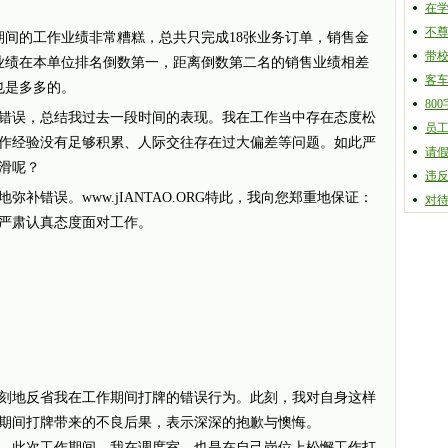
在
不
期间的工作业绩非常糟糕，总共只完成18张业务订单，销售金
带
作业绩在本单位排名倒数第一，距离倒数第二名的销售业绩相差
客
也是多多的。
80
误，总结我过去一段时间的表现。我在工作当中存在态度松
员
作经验没有足够积累、人际交往存在过大偏差等问题。如此严
请
滑呢？
违
错误。www.jIANTAO.ORG特此，我向您郑重地保证：
对
严肃认真态度面对工作。
地反省我在工作期间打牌的错误行为。此刻，我对自身这样
期间打牌带来的不良后果，表示深深的抱歉与懊悔。
此次工作期间，我在调度室，也是在自己岗位上松懈工作打