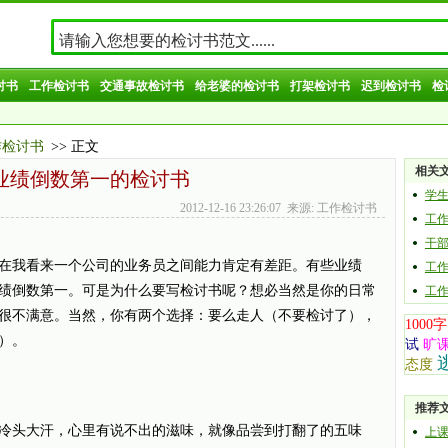
讨书
工作检讨书
交通事故检讨书
给老婆的检讨书
打架检讨书
迟到检讨书
检
作检讨书
>> 正文
相关
业绩倒数第一的检讨书
学
2012-12-16 23:26:07 来源: 工作检讨书
工
干
我看来一个公司的业务员之间能力肯定有差距。有些业绩
工
绩倒数第一。可是为什么要写检讨书呢？想必当然是你的日常
工
很不满意。当然，你有两个选择：要么走人（不要检讨了），
1000字
）。
试
旷
态度
推荐
头大汗，心里有说不出的滋味，就像品尝到打翻了的五味
上