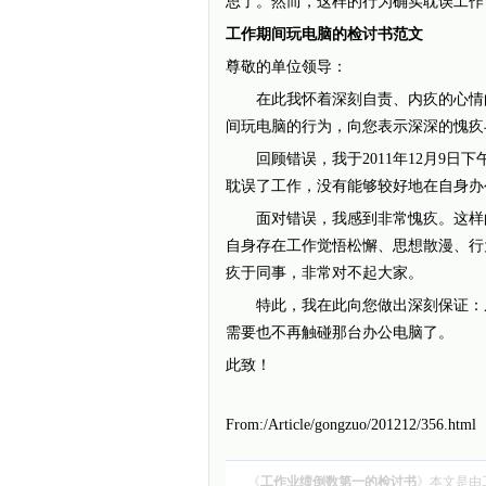
思了。然而，这样的行为确实耽误工作
工作期间玩电脑的检讨书范文
尊敬的单位领导：
在此我怀着深刻自责、内疚的心情向
间玩电脑的行为，向您表示深深的愧疚
回顾错误，我于2011年12月9日
耽误了工作，没有能够较好地在自身办
面对错误，我感到非常愧疚。这样的
自身存在工作觉悟松懈、思想散漫、行
疚于同事，非常对不起大家。
特此，我在此向您做出深刻保证：从
需要也不再触碰那台办公电脑了。
此致！
From:/Article/gongzuo/201212/356.html
《
工作业绩倒数第一的检讨书
》本文是由