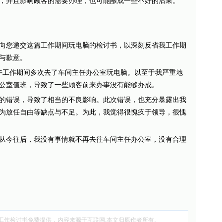
，并且影响顾客的需要办理，也可能酿成一些不好的后果。
您递交这篇工作期间玩电脑的检讨书，以深刻反省我工作期
与歉意。
下午工作期间多次去了车间主任办公室玩电脑。以至于我严重地
公室值班，导致了一些顾客前来办事没有能够办成。
错误，导致了相当的不良影响。此次错误，也充分暴露出我
为放任自由等缺点与不足。为此，我觉得很愧疚于领导，很愧
今往后，我没有事情就不再去往车间主任办公室，没有合理
工作检讨书
免费提供，内容来源于互联网,本文归原作者所有。