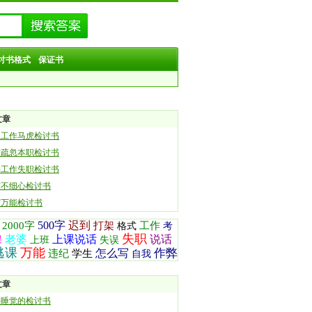
讨书格式
保证书
文章
生工作马虎检讨书
作疏忽本职检讨书
部工作失职检讨书
作不细心检讨书
作万能检讨书
500字
迟到
2000字
打架
工作
格式
考
失职
老婆
上课说话
说话
课
上班
失误
逃课
万能
作弊
怎么写
违纪
学生
自我
文章
课睡觉的检讨书