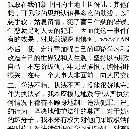
贼敢在我们新中国的土地上抖份儿，其他
想，可见我的思想认识是多么的肤浅，以
慈手软，姑息留情，犯了盲目仁慈的错误
仁慈就是对人民的犯罪，因而使这一事件
有的效果，对此我深深地懊悔。www.jiANta
今后，我一定注重加强自己的理论学习和
改造自己的世界观和人生观，坚持以“讲政
自己，不忘阶级仇，牢记民族恨，胸怀祖
振兴，在每一个大事大非面前，向人民交
二、学法不精、执法不严，没能很好地完
作为执法者，我本应模范地践行“从严执法
何情况下都奋不顾身地制止违法犯罪、严
的行为，坚决地维护法律的尊严。对于妨
的坏分子，我本来有权力对他们采取极端
平时疏于对法律知识的学习和钻研，对有