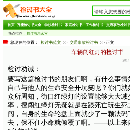
首页
万能检讨书大全
学校检讨书
家庭检讨书
工作检讨书
交通事故检讨
热点推荐：
检讨书怎么写
您现在的位置：
检讨书范文
>>
交通事故检讨书
>> 正文
车辆闯红灯的检讨书
201
检讨劝诫：
要写这篇检讨书的朋友们啊，有什么事情
自己与他人的生命安全开玩笑呢？你们就
众所周知，街口红绿灯的设置能够大大减
率，擅闯红绿灯无疑就是在跟死亡玩生死
闯，自身的生命轮盘上面就少了一颗法码
去，保不住小命就倾覆了啊。——以上来自jts