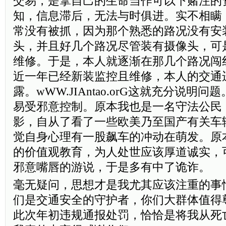
交易，是拿自己的生命当作可以下赌注的
知，信息滞后，无法与时俱进。实不相瞒
常没有被抓，因为那个熟悉的路况没有安
头，并且好几个路况尽管装有摄像头，可
维修。于是，本人就逐渐在那几个路况闯
近一年已经新装监控且维修，本人的交通
露。wWW.JIAntao.orG这就充分说明
易受邪意控制。原本我也是一名守法公民
影，自从了看了一些欧美乃至国产有关车
觉自身心理有一股飙车的冲动在萌发。原
的价值观教育，为人处世应该厚道诚实，
邪意嘴唇的游说，于是多有中了诡诈。
毫无疑问，思想才是我尤其应该注重的事
们是交通安全的守护者，你们大群体值得
此次年初违规通报处罚，恰恰是将我从死