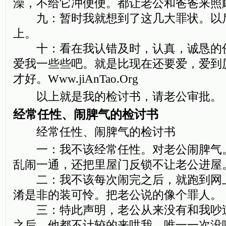
澡，不给它冲便便。都让老公和爸爸来照
九：暂时我就想到了这几大罪状。以
上。
十：看在我认错及时，认真，诚恳的
爱我一些些吧。就是比现在还要爱，爱到
才好。Www.jiAnTao.Org
以上就是我的检讨书，请老公审批。
经常任性、闹脾气的检讨书
经常任性、闹脾气的检讨书
一：我不该经常任性。对老公闹脾气
乱闹一通，还把里屋门反锁不让老公进屋
二：我不该每次闹完之后，就跑到网
淆是非的装可怜。把老公说的像个罪人。
三：特此声明，老公从来没有和我吵
之后，他都不计较的来哄我。唯一一次没