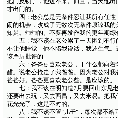
把门反锁了，他进不来。而且，当天他出
才出门的。
四：老公总是无条件忍让我所有任性
闹的机会，改成了无数次无条件原谅我的
知足。乖乖的。不要再发作我的更年期综
五：我不该在老公累了一天困到不行
不让他睡觉。他不陪我说话，我还生气。
该严厉批评的。
六：爸爸更喜欢老公，干什么都向着
醋。说老公抢走了我爸爸。因为老公对我
爸爸好。爸爸更喜欢老公些。是应该的。
七：我不该在明知道7月要回山东见老
还要出去玩，又去西昌，又去米易。把我
花光光了，这是不对的。
八：我不该不管"儿子"，每次都不给