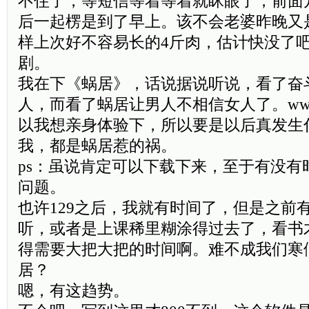
不住了，等短信等着等着就眯眼了，前面
后一起楞是到了早上。该不会老婆昨晚又
样上次好不容易长的4斤肉，估计快没了
剧。
我在下《蜗居》，话说据说听说，看了奋
人，而看了蜗居让男人不相信女人了。wwW.Ji
以我想亲身体验下，所以要是以后真发生
我，都是蜗居惹的祸。
ps：虽说肯定可以下载下来，至于有没有
问题。
也许129之后，我就有时间了，但是之前
听，或者是上课稀里糊涂得过去了，看书
得需要大把大把的时间啊。难不成我们寒
居？
嗯，有这趋势。