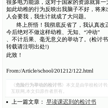
很多电力能源，这对于国家的资源就算一
如此幼稚的行为反映出我脑子不好，将来
人会要我，我生计就成了大问题。
终上所悟！我彻底反省了，我认真改正
今后绝对不做这样幼稚、无知、“冲动”
、不计后果、毫无意义的举动了。(检讨书范文:ww
转载请注明出处!)
此致！
From:/Article/school/201212/122.html
《
危险行为举动的检讨书
》本文是由
学校检讨书
互联网,本文归原作者所有。
上一篇文章：
早读课迟到的检讨书