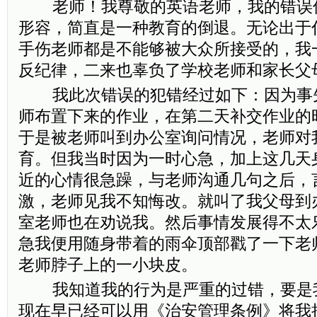
老师！我尊敬的英语老师，我的错误何
形容，简直是一种教育的倒退。无论出于
手伤老师都是不能够被大众所接受的，我
反纪律，二来也辜负了学校老师和家长父
我此次错误的犯错经过如下：因为事
师布置下来的作业，在第二天补交作业的
于是被老师叫到办公室询问情况，老师对
育。但我当时因为一时心急，加上这几天
近的心情很急躁，与老师沟通几句之后，
激，老师见我不知悔改。就叫了我父母到
室老师也在劝说我。然后事情发展得不太
急我便用随身带着的雨伞顶部戳了一下老
老师脖子上的一小块皮。
我知道我的行为是严重的过错，要是
现在早已经可以用《治安管理条例》将我拘