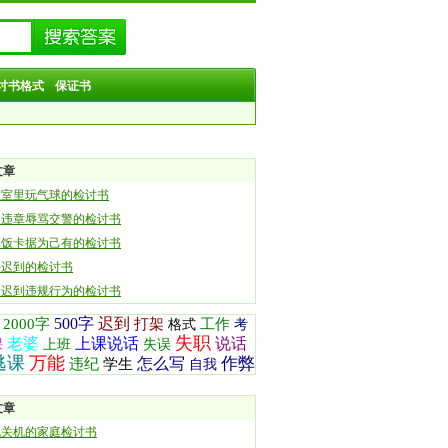
讨书格式
保证书
文章
教室里玩气球的检讨书
通违章辱骂交警的检讨书
到饭卡据为己有的检讨书
课迟到的检讨书
会迟到违规行为的检讨书
500字
迟到
2000字
打架
工作
格式
考
失职
老婆
上课说话
说话
课
上班
失误
逃课
万能
作弊
怎么写
违纪
学生
自我
文章
机关机的家庭检讨书