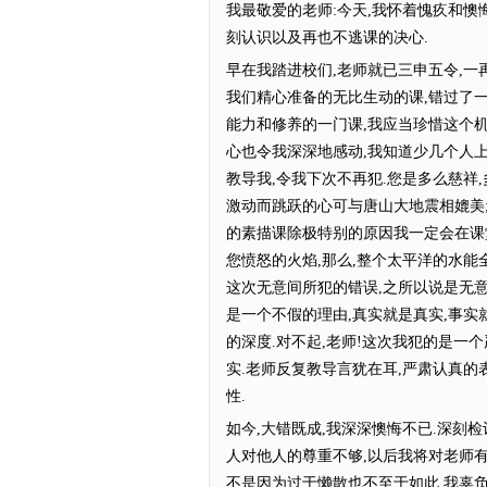
我最敬爱的老师:今天,我怀着愧疚和
刻认识以及再也不逃课的决心.
早在我踏进校们,老师就已三申五令,一
我们精心准备的无比生动的课,错过了
能力和修养的一门课,我应当珍惜这个机
心也令我深深地感动,我知道少几个人
教导我,令我下次不再犯.您是多么慈祥
激动而跳跃的心可与唐山大地震相媲美
的素描课除极特别的原因我一定会在课
您愤怒的火焰,那么,整个太平洋的水能
这次无意间所犯的错误,之所以说是无
是一个不假的理由,真实就是真实,事
的深度.对不起,老师!这次我犯的是一
实.老师反复教导言犹在耳,严肃认真的
性.
如今,大错既成,我深深懊悔不已.深刻
人对他人的尊重不够,以后我将对老师有
不是因为过于懒散也不至于如此.我辜负