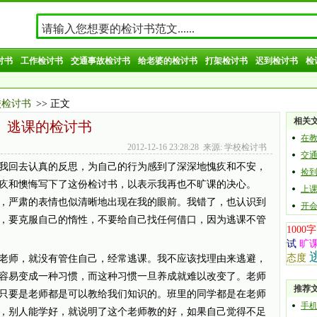
讨书
工作检讨书
交通事故检讨书
给老婆的检讨书
打架检讨书
迟到检讨书
检
校检讨书
>> 正文
相关
逃课的检讨书
在
2012-12-16 23:28:28 来源: 学校检讨书
交
回去认真的反思，为自己的行为感到了深深地愧疚和不安，
捡
疚和懊悔写下了这份检讨书，以表示我再也不旷课的决心。
上
，严肃的表情也似清晰地出现在我的眼前。我错了，也认识到
开
，要克服自己的惰性，不要给自己找任何借口，因为逃课不管
1000字
试
旷
态度
师，就没有管住自己，经常逃课。我不应该找理由来逃避，
容易变成一种习惯，而这种习惯一旦养成就难以改变了。老师
推荐
只要是老师都是可以教给我们知识的。班里的同学都是在老师
手
，别人能学好，就说明了这个老师教的好，如果自己觉得不足