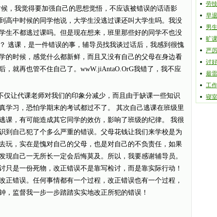
劳
时候，我觉得要加强自己的思想觉悟，不应该被错误的话语影
早
到高中时候的同学他说，大学生没逃过课还叫大学生吗。我没
男
学生不都逃过课吗。但是现在想来，班里那些好的同学不也没
旷
？ 逃课，是一件错误的事，辅导员找我谈过话后，我感到很愧
严
学的时候，感觉什么都新鲜，而且又没有自己的父母在身边看
讨
就再也管不住自己了。wwW.jiAntaO.OrG我错了，我不应
最雷
工
仅让代课老师对我们的印象分减少，而且由于缺课一些知识
寝
真学习，恐怕学期末的考试都过不了。 其次自己逃课在班级里
逃课，有可能造成其它同学的效仿，影响了班级的纪律。 我很
识到自己犯了个多么严重的错误。父母花钱让我们来学校是为
去玩，实在是愧对自己的父母，也是对自己的不负责任，如果
发现自己一无所长一定会后悔莫及。所以，我要感谢辅导员。
讨只是一份死物，改正错误不是靠写检讨，而是靠实际行动！
改正错误。任何事情都有一个过程，改正错误也有一个过程，
钟，监督我一步一步踏踏实实地改正所犯的错误！