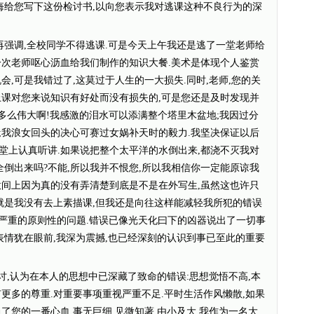
懊悔给您写下这份检讨书,以向您表示我对逃课这种不良行为的深
再强调,全校同学不得逃课.可是今天上午我还是逃了一堂老师给
一次老师呕心沥血给我们制作的知识大餐.美术是体现个人鉴赏
会,可是我错过了,这莫过于人生的一大损失.同时,老师,您的关
上课对您来说知识有好处而没有损失的,可是您还是及时发现并
,多么伟大啊!我感激的泪水可以添满整个塔里木盆地;我因过分
;我浪女回头的决心可赛过女娲补天时的毅力.我坚决保证以后
堂上认真听讲.如果说把整个太平洋的水倒出来,都浇不灭我对
全倒出来吗?不能,所以我并不恨您,所以我相信你一定能原谅我
意间上因为真的没有弄清楚到底是不是在外写生,虽然这也许只
实就是我没有去上素描课,但我还是向往这样能减轻我所犯的错误
个严重的原则性的问题.错误已像光天化曰下的凶器说出了一切事
表情犹在眼前,我深为震撼,也已经深刻的认识到事已至此的重要
检讨,认为在本人的思想中已深藏了致命的错误:思想觉悟不高,本
更多的尊重.对重要事项重视严重不足.平时生活作风懒散,如果
了您的一番心血,事无巨细.见微知著,由小及大,我作为一名大