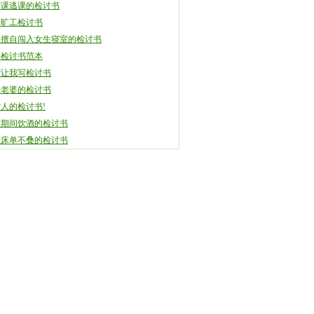
技课逃课的检讨书
退旷工检讨书
生擅自闯入女生寝室的检讨书
课检讨书范本
厉让我写检讨书
好老婆的检讨书
人的检讨书!
作期间饮酒的检讨书
室床单不叠的检讨书