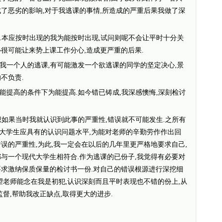
成了恶劣的影响,对于我逃课的事情,所造成的严重后果我做了深
全.本应按时出现的我为能按时出现,试问则呢不会让平时十分关
很可能让来势上课工作分心,造成更严重的后果.
于我一个人的逃课,有可能激发一个欲逃课的同学的坚定决心,景
不负责.
本能提高的条件下为能提高.如今错已铸成,我深感懊悔,深刻检讨
试想如果当时我就认识到此事的严重性,错误就不可能发生.之所有
大学生应具有的认识问题水平,为能对老师的辛勤劳作作出回
误的严重性,为此,我一定会在以后的几年里更严格地要求自己,
都与一个现代大学生相符合.作为逃课的已份子,我觉得有必要对
要求激纳保质保量的检讨书一份.对自己的错误根源进行深挖细
望老师能念在我是初犯,认识深刻而且平时表现也不错的份上,从
监督,帮助我改正缺点,取得更大的进步.