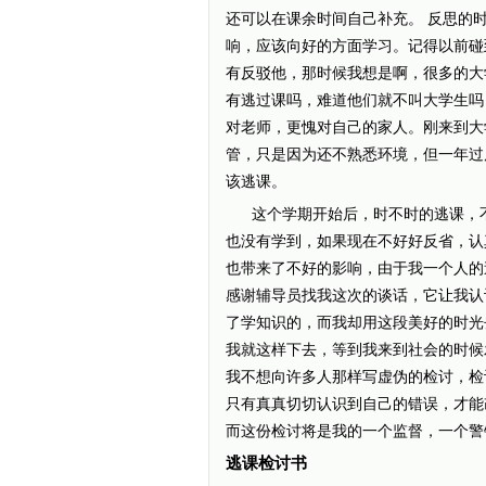
还可以在课余时间自己补充。 反思的
响，应该向好的方面学习。记得以前碰
有反驳他，那时候我想是啊，很多的大
有逃过课吗，难道他们就不叫大学生吗
对老师，更愧对自己的家人。刚来到大
管，只是因为还不熟悉环境，但一年过后，
该逃课。
这个学期开始后，时不时的逃课，不
也没有学到，如果现在不好好反省，认
也带来了不好的影响，由于我一个人的
感谢辅导员找我这次的谈话，它让我认
了学知识的，而我却用这段美好的时光
我就这样下去，等到我来到社会的时候
我不想向许多人那样写虚伪的检讨，检
只有真真切切认识到自己的错误，才能
而这份检讨将是我的一个监督，一个警
逃课检讨书