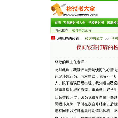
首页
万能检讨书大全
学校检讨书
家庭检
热点推荐：
检讨书怎么写
您现在的位置：
检讨书范文
>>
学
夜间寝室打牌的检
尊敬的班主任老师：
此时此刻，我满怀自责与懊悔的心情向
违纪违规行为。面对错误，我悔不当初
人。眼下错误已经出现，我知道自己必
能重新得到您的原谅，重新做回好学生
回顾错误经过，因为觉得夜自修下课以
两幅扑克牌，平时在夜自修结束以后就
也有同学以打牌输赢讨论请喝饮料、吃