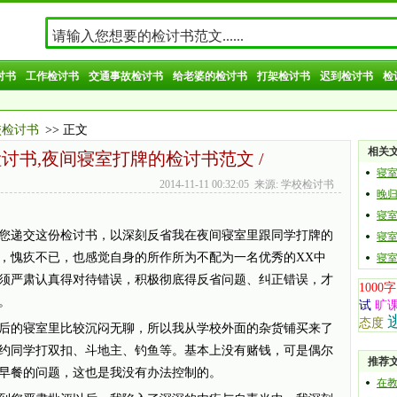
讨书
工作检讨书
交通事故检讨书
给老婆的检讨书
打架检讨书
迟到检讨书
检
校检讨书
>> 正文
相关
讨书,夜间寝室打牌的检讨书范文 /
寝
2014-11-11 00:32:05 来源: 学校检讨书
晚
寝
您递交这份检讨书，以深刻反省我在夜间寝室里跟同学打牌的
寝
，愧疚不已，也感觉自身的所作所为不配为一名优秀的XX中
寝
须严肃认真得对待错误，积极彻底得反省问题、纠正错误，才
1000字
。
试
旷
态度
后的寝室里比较沉闷无聊，所以我从学校外面的杂货铺买来了
约同学打双扣、斗地主、钓鱼等。基本上没有赌钱，可是偶尔
推荐
早餐的问题，这也是我没有办法控制的。
在