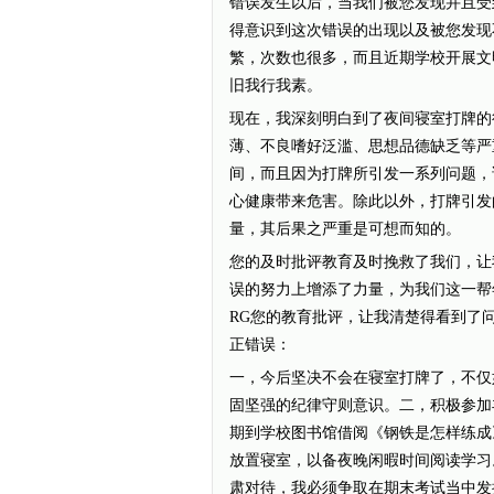
错误发生以后，当我们被您发现并且受
得意识到这次错误的出现以及被您发现
繁，次数也很多，而且近期学校开展文
旧我行我素。
现在，我深刻明白到了夜间寝室打牌的
薄、不良嗜好泛滥、思想品德缺乏等严
间，而且因为打牌所引发一系列问题，
心健康带来危害。除此以外，打牌引发
量，其后果之严重是可想而知的。
您的及时批评教育及时挽救了我们，让
误的努力上增添了力量，为我们这一帮年幼
RG您的教育批评，让我清楚得看到了
正错误：
一，今后坚决不会在寝室打牌了，不仅
固坚强的纪律守则意识。二，积极参加
期到学校图书馆借阅《钢铁是怎样练成
放置寝室，以备夜晚闲暇时间阅读学习
肃对待，我必须争取在期末考试当中发