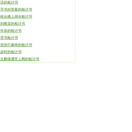
错话的检讨书
辅导书抄答案的检讨书
学校从楼上倒水检讨书
刀到教室的检讨书
十年前的检讨书
会背书检讨书
课宿舍打麻将的检讨书
假超时的检讨书
校生翻墙通宵上网的检讨书