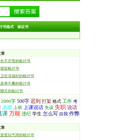
讨书格式
保证书
文章
室长不尽责的检讨书
归寝室检讨书
室卫生没搞好的检讨书
室床单不叠的检讨书
室聊天的检讨书
500字
迟到
2000字
打架
工作
格式
考
失职
老婆
上课说话
说话
课
上班
失误
逃课
万能
作弊
怎么写
违纪
学生
自我
文章
教室里玩气球的检讨书