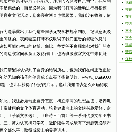
到您严肃批评以后，我陷入了深深的内疚与自责当中。我深刻
说
不是偶然的，而是必然的。因为我们打牌的活动进行得很频
带
明寝室文化活动，您来寝室巡查也很频繁，我们没有收敛，依
在
带
三
行为是暴露出了我们这些同学无视学校规章制度、纪律意识淡
不
重问题的。夜间寝室打牌不仅耽误了我们宝贵的就寝休息时
逃
诸如可能衍生出的赌博、攀比、争竞等不良现象都对我们的身
请
的周边寝室同学负面效仿作用，也给班级寝室文化带来负能
住
我们清醒得认识到了自身的错误所在，也为我们在纠正改正错
无知的孩子的健康成长点亮了指路明灯。wWW.jIAntaO.O
问题，也让我获得了很好的启示，也让我知道该怎么正确得改
如此，我还必须端正自身态度，树立崇高的思想品德，培养巩
丰富健康的文化体育运动，培养健康向上的文娱兴趣爱好，定
》、《茅盾文学选》、《唐诗三百首》等一系列优质文学图书
。三，努力认真搞好学习，近阶段学习成绩有下滑趋势必须严
挥全部水平，取得成绩上的显著进步。